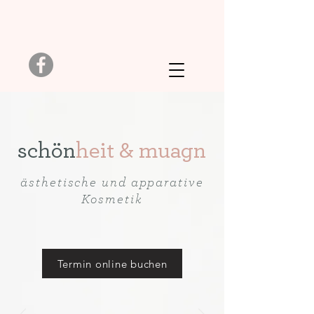
schön
heit & muagn
ästhetische und apparative
Kosmetik
Termin online buchen