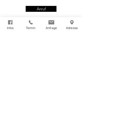
Anruf
KONTAKT
Infos
Termin
Anfrage
Adresse
Senden
Mit Absendung der Nachricht stimme ich zu,
dass meine persönlichen Daten (Name, E-Mail-
Adresse & Telefonnummer) zum Zweck der